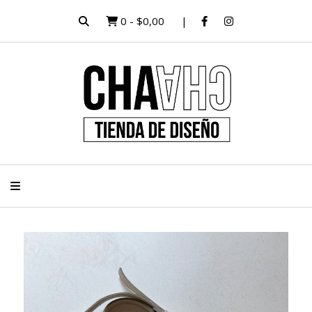
0
-
$0,00