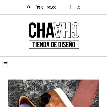
0
-
$0,00