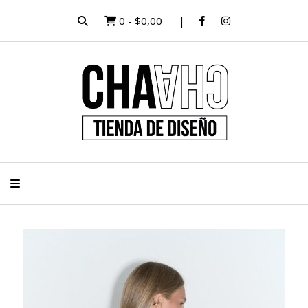
0
-
$0,00