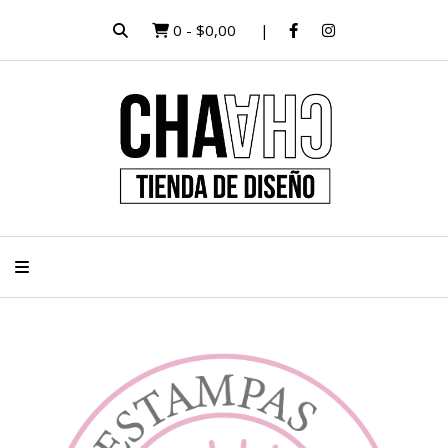
0
-
$0,00