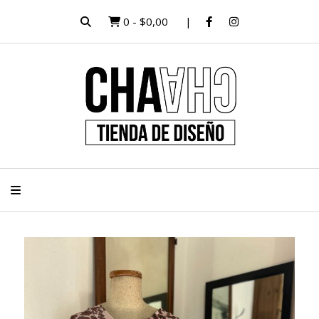
0
-
$0,00