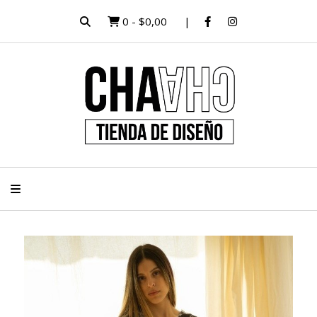
0
-
$0,00