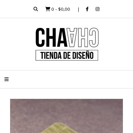
0
-
$0,00