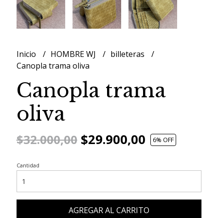
Inicio
HOMBRE WJ
billeteras
Canopla trama oliva
Canopla trama
oliva
$29.900,00
$32.000,00
6
% OFF
Cantidad
AGREGAR AL CARRITO