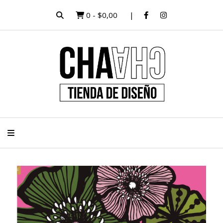
0
-
$0,00