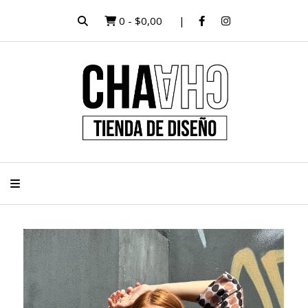
0
-
$0,00