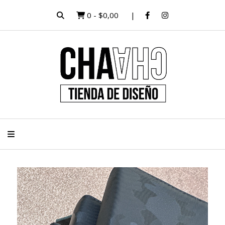
0
-
$0,00