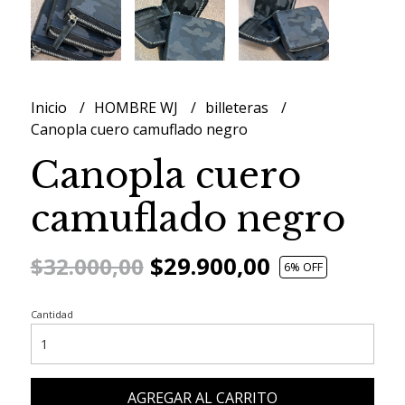
Inicio
HOMBRE WJ
billeteras
Canopla cuero camuflado negro
Canopla cuero
camuflado negro
$29.900,00
$32.000,00
6
% OFF
Cantidad
AGREGAR AL CARRITO